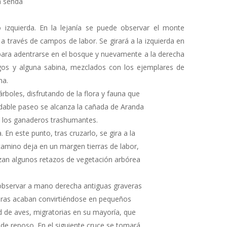
a senda
 izquierda. En la lejanía se puede observar el monte
 a través de campos de labor. Se girará a la izquierda en
 para adentrarse en el bosque y nuevamente a la derecha
igos y alguna sabina, mezclados con los ejemplares de
na.
árboles, disfrutando de la flora y fauna que
adable paseo se alcanza la cañada de Aranda
a los ganaderos trashumantes.
 En este punto, tras cruzarlo, se gira a la
 camino deja en un margen tierras de labor,
lzan algunos retazos de vegetación arbórea
observar a mano derecha antiguas graveras
eras acaban convirtiéndose en pequeños
 de aves, migratorias en su mayoría, que
de reposo. En el siguiente cruce se tomará