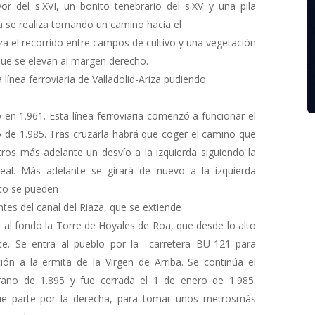
or del s.XVI, un bonito tenebrario del s.XV y una pila
uta se realiza tomando un camino hacia el
nza el recorrido entre campos de cultivo y una vegetación
ue se elevan al margen derecho.
 línea ferroviaria de Valladolid-Ariza pudiendo
ó en 1.961. Esta línea ferroviaria comenzó a funcionar el
o de 1.985. Tras cruzarla habrá que coger el camino que
ros más adelante un desvío a la izquierda siguiendo la
al. Más adelante se girará de nuevo a la izquierda
unto se pueden
es del canal del Riaza, que se extiende
a al fondo la Torre de Hoyales de Roa, que desde lo alto
nte. Se entra al pueblo por la carretera BU-121 para
ión a la ermita de la Virgen de Arriba. Se continúa el
rano de 1.895 y fue cerrada el 1 de enero de 1.985.
ue parte por la derecha, para tomar unos metrosmás