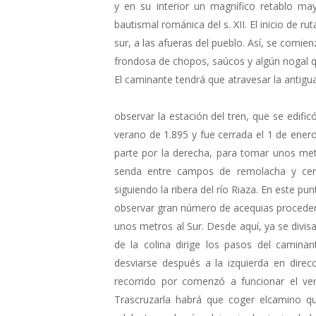
y en su interior un magnífico retablo may
bautismal románica del s. XII. El inicio de r
sur, a las afueras del pueblo. Así, se comie
frondosa de chopos, saúcos y algún nogal q
El caminante tendrá que atravesar la antigua
observar la estación del tren, que se edific
verano de 1.895 y fue cerrada el 1 de ener
parte por la derecha, para tomar unos met
senda entre campos de remolacha y cere
siguiendo la ribera del río Riaza. En este p
observar gran número de acequias procedent
unos metros al Sur. Desde aquí, ya se divis
de la colina dirige los pasos del camina
desviarse después a la izquierda en direcc
recorrido por comenzó a funcionar el ve
Trascruzarla habrá que coger elcamino q