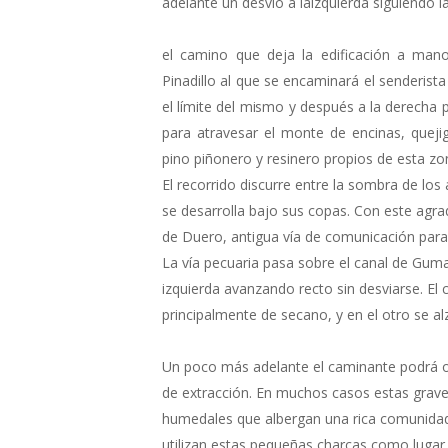
adelante un desvío a laizquierda siguiendo l
el camino que deja la edificación a mano
Pinadillo al que se encaminará el senderista
el límite del mismo y después a la derecha
para atravesar el monte de encinas, quej
pino piñonero y resinero propios de esta zo
El recorrido discurre entre la sombra de los 
se desarrolla bajo sus copas. Con este agr
de Duero, antigua vía de comunicación par
La vía pecuaria pasa sobre el canal de Guma.
izquierda avanzando recto sin desviarse. El
principalmente de secano, y en el otro se a
Un poco más adelante el caminante podrá 
de extracción. En muchos casos estas grav
humedales que albergan una rica comunidad
utilizan estas pequeñas charcas como lugar 