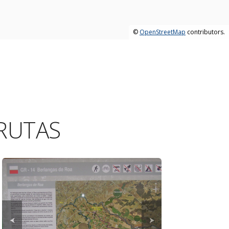
©
OpenStreetMap
contributors.
RUTAS
⮜
⮞